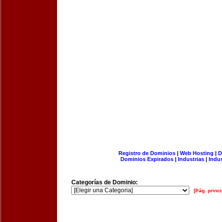
Registro de Dominios
|
Web Hosting
|
D
Dominios Expirados
|
Industrias
|
Indu
Categorías de Dominio:
[Pág. princi