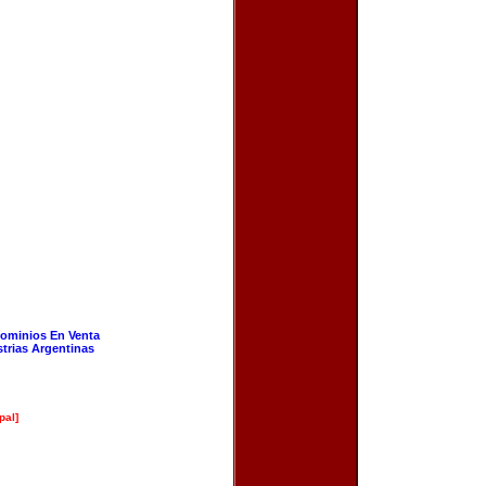
ominios En Venta
strias Argentinas
pal]