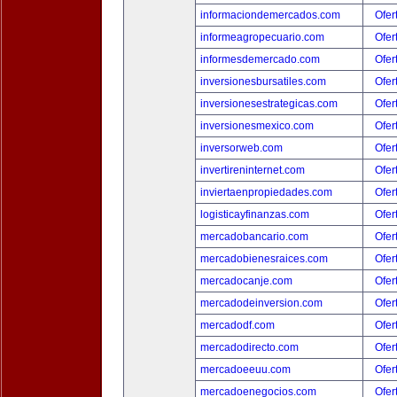
informaciondemercados.com
Ofer
informeagropecuario.com
Ofer
informesdemercado.com
Ofer
inversionesbursatiles.com
Ofer
inversionesestrategicas.com
Ofer
inversionesmexico.com
Ofer
inversorweb.com
Ofer
invertireninternet.com
Ofer
inviertaenpropiedades.com
Ofer
logisticayfinanzas.com
Ofer
mercadobancario.com
Ofer
mercadobienesraices.com
Ofer
mercadocanje.com
Ofer
mercadodeinversion.com
Ofer
mercadodf.com
Ofer
mercadodirecto.com
Ofer
mercadoeeuu.com
Ofer
mercadoenegocios.com
Ofer