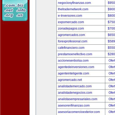
negociosyfinanzas.com
$950
thetradernetwork.com
$900
e-Inversores.com
$800
expomercado.com
$750
zonadepagos.com
$700
agromercados.com
$650
forexprofesional.com
$589
cafefinanciero.com
$550
prestamoenefectivo.com
$280
accionesenbolsa.com
Ofer
agentedeinversiones.com
Ofer
agenteinteligente.com
Ofer
agromercado.net
Ofer
analistademercado.com
Ofer
analistadenegocios.com
Ofer
analistasempresariales.com
Ofer
asesorenfinanzas.com
Ofer
asesoriacomercioexterior.com
Ofer