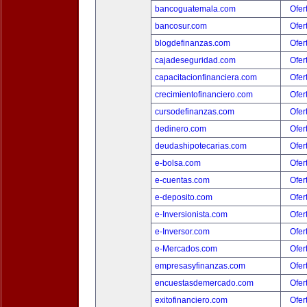
bancoguatemala.com
Ofer
bancosur.com
Ofer
blogdefinanzas.com
Ofer
cajadeseguridad.com
Ofer
capacitacionfinanciera.com
Ofer
crecimientofinanciero.com
Ofer
cursodefinanzas.com
Ofer
dedinero.com
Ofer
deudashipotecarias.com
Ofer
e-bolsa.com
Ofer
e-cuentas.com
Ofer
e-deposito.com
Ofer
e-Inversionista.com
Ofer
e-Inversor.com
Ofer
e-Mercados.com
Ofer
empresasyfinanzas.com
Ofer
encuestasdemercado.com
Ofer
exitofinanciero.com
Ofer