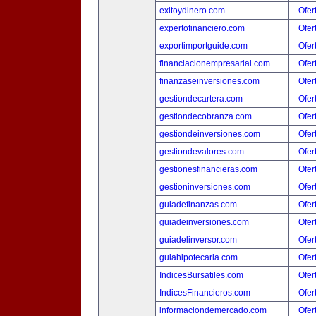
exitoydinero.com
Ofer
expertofinanciero.com
Ofer
exportimportguide.com
Ofer
financiacionempresarial.com
Ofer
finanzaseinversiones.com
Ofer
gestiondecartera.com
Ofer
gestiondecobranza.com
Ofer
gestiondeinversiones.com
Ofer
gestiondevalores.com
Ofer
gestionesfinancieras.com
Ofer
gestioninversiones.com
Ofer
guiadefinanzas.com
Ofer
guiadeinversiones.com
Ofer
guiadelinversor.com
Ofer
guiahipotecaria.com
Ofer
IndicesBursatiles.com
Ofer
IndicesFinancieros.com
Ofer
informaciondemercado.com
Ofer