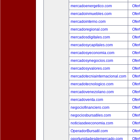
mercadoenergetico.com
Ofer
mercadoinmuebles.com
Ofer
mercadointerno.com
Ofer
mercadoregional.com
Ofer
mercadosdigitales.com
Ofer
mercadosycapitales.com
Ofer
mercadosyeconomia.com
Ofer
mercadosynegocios.com
Ofer
mercadosyvalores.com
Ofer
mercadotecniainternacional.com
Ofer
mercadotecnologico.com
Ofer
mercadovenezolano.com
Ofer
mercadoventa.com
Ofer
negociofinanciero.com
Ofer
negociosbursatiles.com
Ofer
noticiasdeeconomia.com
Ofer
OperadorBursatil.com
Ofer
oportunidadesdemercado.com
Ofer