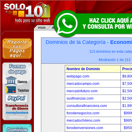
Dominios de la Categoría -
Economia
113 dominios en esta categ
Mostrando 1 de 113
Nombre de Dominio
Preci
webpago.com
$9,80
mercadocampo.com
$7,50
mercadofuturo.com
$2,50
susfinanzas.com
$2,50
consultorafinanciera.com
$1,99
forodenegocios.com
$999
mercadochileno.com
$995
forodeinversiones.com
$950