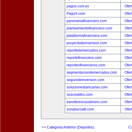
pagos.com.es
Ofer
PagoX.com
Ofer
panoramafinanciero.com
Ofer
planeamientofinanciero.com
Ofer
plataformafinanciera.com
Ofer
proyectodeinversion.com
Ofer
reportedemercados.com
Ofer
reportefinanciero.com
Ofer
reportesfinancieros.com
Ofer
segmentaciondemercados.com
Ofer
segurodeinversion.com
Ofer
solucionesbancarias.com
Ofer
suscreditos.com
Ofer
transferenciasdinero.com
Ofer
zonabursatil.com
Ofer
<< Categoria Anterior (Deportes)
Ca