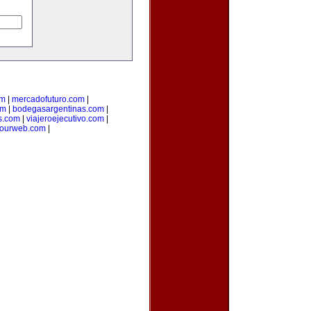
om
|
mercadofuturo.com
|
om
|
bodegasargentinas.com
|
s.com
|
viajeroejecutivo.com
|
yourweb.com
|