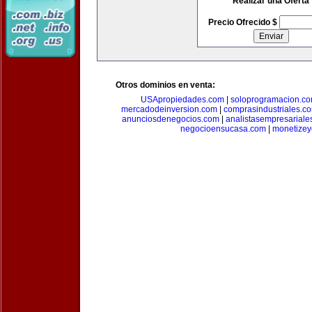
Realizar una Oferta
Precio Ofrecido $
Otros dominios en venta:
USApropiedades.com
|
soloprogramacion.c
mercadodeinversion.com
|
comprasindustriales.c
anunciosdenegocios.com
|
analistasempresariale
negocioensucasa.com
|
monetize