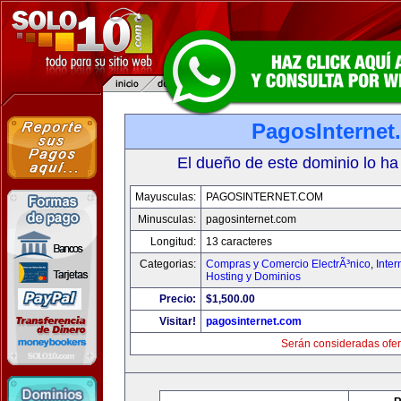
PagosInternet
El dueño de este dominio lo ha
Mayusculas:
PAGOSINTERNET.COM
Minusculas:
pagosinternet.com
Longitud:
13 caracteres
Categorias:
Compras y Comercio ElectrÃ³nico
,
Inter
Hosting y Dominios
Precio:
$1,500.00
Visitar!
pagosinternet.com
Serán consideradas ofer