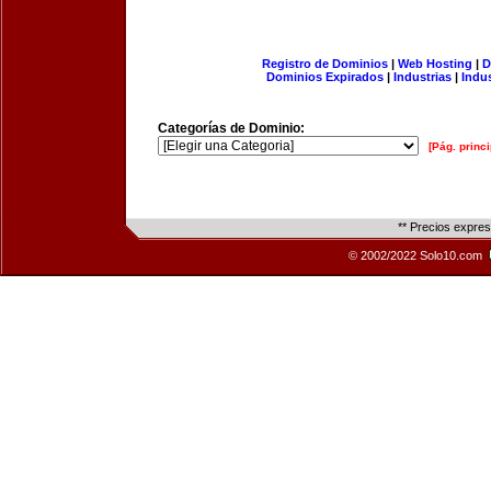
Registro de Dominios
|
Web Hosting
|
D
Dominios Expirados
|
Industrias
|
Indu
Categorías de Dominio:
[Pág. princi
** Precios expre
© 2002/2022 Solo10.com