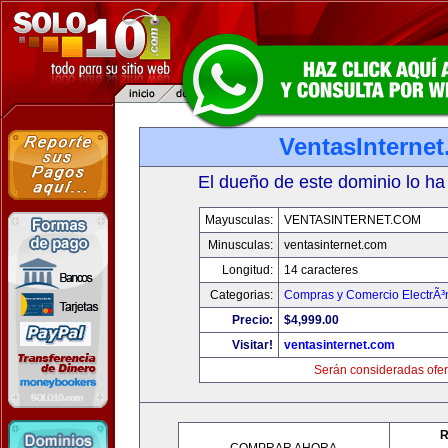
VentasInterne
El dueño de este dominio lo ha
Mayusculas:
VENTASINTERNET.COM
Minusculas:
ventasinternet.com
Longitud:
14 caracteres
Categorias:
Compras y Comercio ElectrÃ³
Precio:
$4,999.00
Visitar!
ventasinternet.com
Serán consideradas ofer
R