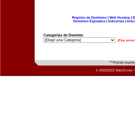
Registro de Dominios
|
Web Hosting
|
D
Dominios Expirados
|
Industrias
|
Indu
Categorías de Dominio:
[Pág. princi
** Precios expre
© 2002/2022 Solo10.com