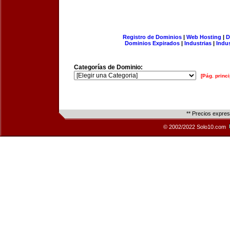
Registro de Dominios
|
Web Hosting
|
D
Dominios Expirados
|
Industrias
|
Indu
Categorías de Dominio:
[Pág. princi
** Precios expre
© 2002/2022 Solo10.com