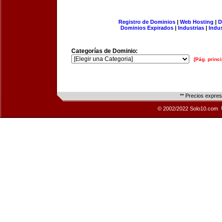
Registro de Dominios
|
Web Hosting
|
D
Dominios Expirados
|
Industrias
|
Indu
Categorías de Dominio:
[Pág. princi
** Precios expre
© 2002/2022 Solo10.com