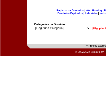
Registro de Dominios
|
Web Hosting
|
D
Dominios Expirados
|
Industrias
|
Indu
Categorías de Dominio:
[Pág. princi
** Precios expre
© 2002/2022 Solo10.com