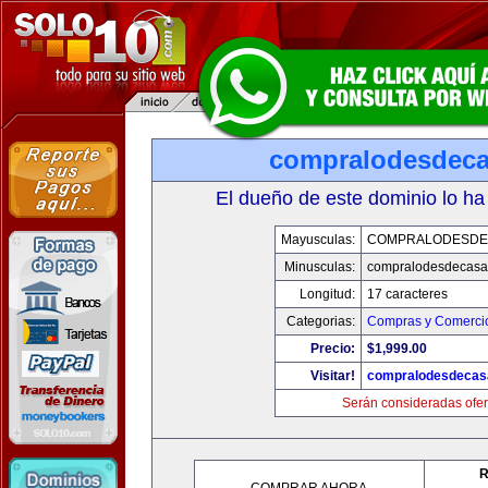
compralodesdec
El dueño de este dominio lo ha
Mayusculas:
COMPRALODESDE
Minusculas:
compralodesdecasa
Longitud:
17 caracteres
Categorias:
Compras y Comercio
Precio:
$1,999.00
Visitar!
compralodesdecas
Serán consideradas ofer
R