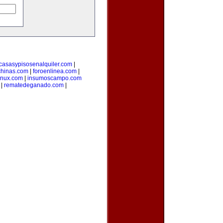
casasypisosenalquiler.com
|
hinas.com
|
foroenlinea.com
|
inux.com
|
insumoscampo.com
|
rematedeganado.com
|