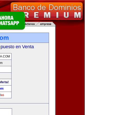
com
 puesto en Venta
A.COM
om
oferta!
com
tas