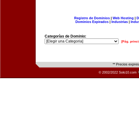
Registro de Dominios
|
Web Hosting
|
D
Dominios Expirados
|
Industrias
|
Indu
Categorías de Dominio:
[Pág. princi
** Precios expre
© 2002/2022 Solo10.com