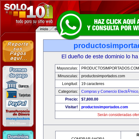
productosimport
El dueño de este dominio lo ha
Mayusculas:
PRODUCTOSIMPORTADOS.CO
Minusculas:
productosimportados.com
Longitud:
19 caracteres
Categorias:
Compras y Comercio ElectrÃ³nico
Precio:
$7,800.00
Visitar!
productosimportados.com
Serán consideradas ofer
R