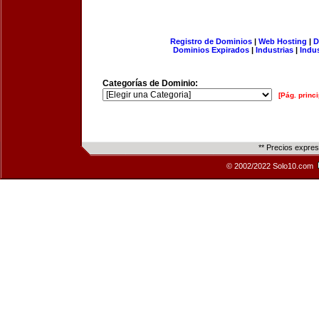
Registro de Dominios
|
Web Hosting
|
D
Dominios Expirados
|
Industrias
|
Indu
Categorías de Dominio:
[Pág. princi
** Precios expre
© 2002/2022 Solo10.com