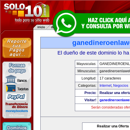
ganedineroenla
El dueño de este dominio lo ha
Mayusculas:
GANEDINEROEN
Minusculas:
ganedineroenlawe
Longitud:
17 caracteres
Categorias:
Internet
,
Negocios
Precio:
Realizar una ofert
Visitar!
ganedineroenlaw
Serán consideradas ofer
Realizar una Oferta