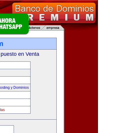
m
 puesto en Venta
sting y Dominios
tas