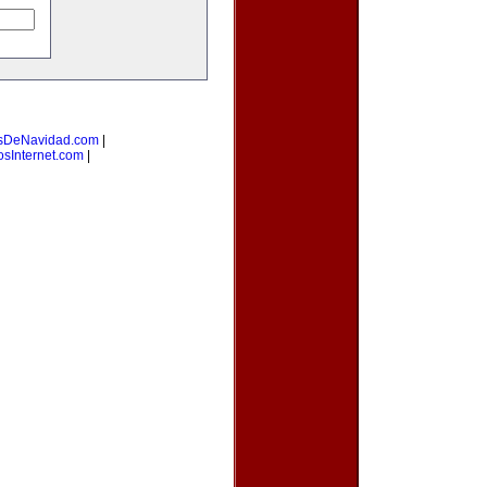
sDeNavidad.com
|
osInternet.com
|