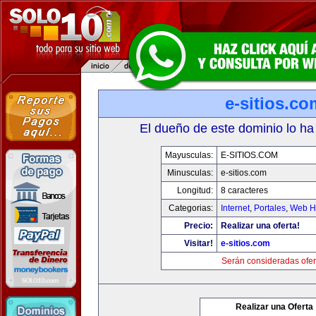
e-sitios.co
El dueño de este dominio lo ha
Mayusculas:
E-SITIOS.COM
Minusculas:
e-sitios.com
Longitud:
8 caracteres
Categorias:
Internet
,
Portales
,
Web Ho
Precio:
Realizar una oferta!
Visitar!
e-sitios.com
Serán consideradas ofer
Realizar una Oferta