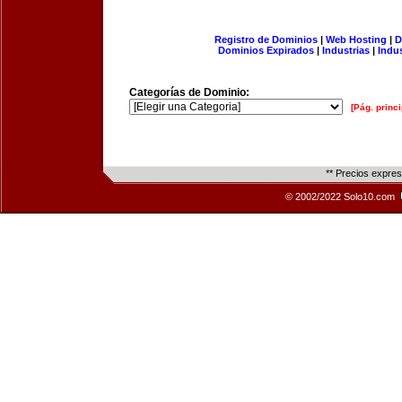
Registro de Dominios
|
Web Hosting
|
D
Dominios Expirados
|
Industrias
|
Indu
Categorías de Dominio:
[Pág. princi
** Precios expre
© 2002/2022 Solo10.com