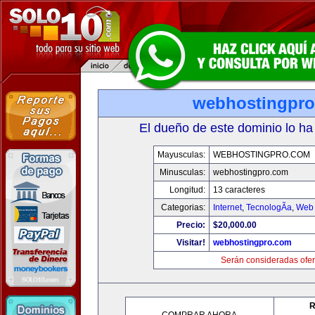
webhostingpr
El dueño de este dominio lo ha
Mayusculas:
WEBHOSTINGPRO.COM
Minusculas:
webhostingpro.com
Longitud:
13 caracteres
Categorias:
Internet
,
TecnologÃ­a
,
Web 
Precio:
$20,000.00
Visitar!
webhostingpro.com
Serán consideradas ofer
R