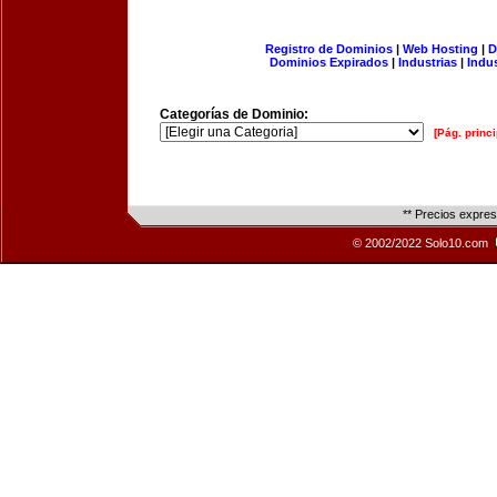
Registro de Dominios
|
Web Hosting
|
D
Dominios Expirados
|
Industrias
|
Indu
Categorías de Dominio:
[Pág. princi
** Precios expre
© 2002/2022 Solo10.com