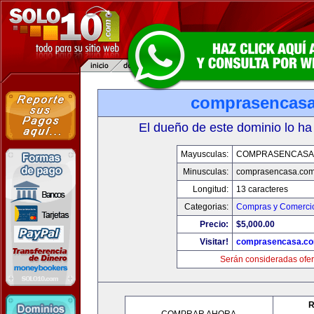
comprasencas
El dueño de este dominio lo ha
Mayusculas:
COMPRASENCASA
Minusculas:
comprasencasa.co
Longitud:
13 caracteres
Categorias:
Compras y Comercio
Precio:
$5,000.00
Visitar!
comprasencasa.c
Serán consideradas ofer
R