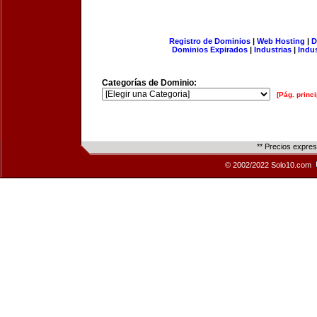
Registro de Dominios
|
Web Hosting
|
D
Dominios Expirados
|
Industrias
|
Indu
Categorías de Dominio:
[Pág. princi
** Precios expre
© 2002/2022 Solo10.com