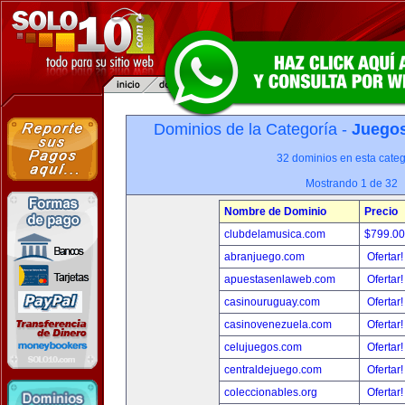
Dominios de la Categoría -
Juegos
32 dominios en esta categ
Mostrando 1 de 32
Nombre de Dominio
Precio
clubdelamusica.com
$799.0
abranjuego.com
Ofertar
apuestasenlaweb.com
Ofertar
casinouruguay.com
Ofertar
casinovenezuela.com
Ofertar
celujuegos.com
Ofertar
centraldejuego.com
Ofertar
coleccionables.org
Ofertar